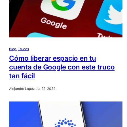
Blog
, 
Trucos
Cómo liberar espacio en tu
cuenta de Google con este truco
tan fácil
Alejandro López
·
Jul 22, 2024