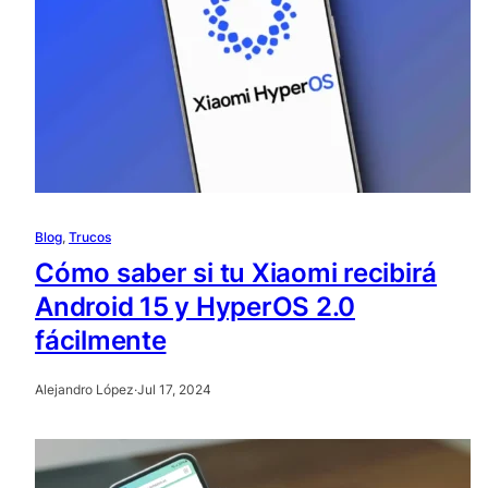
Blog
, 
Trucos
Cómo saber si tu Xiaomi recibirá
Android 15 y HyperOS 2.0
fácilmente
Alejandro López
·
Jul 17, 2024