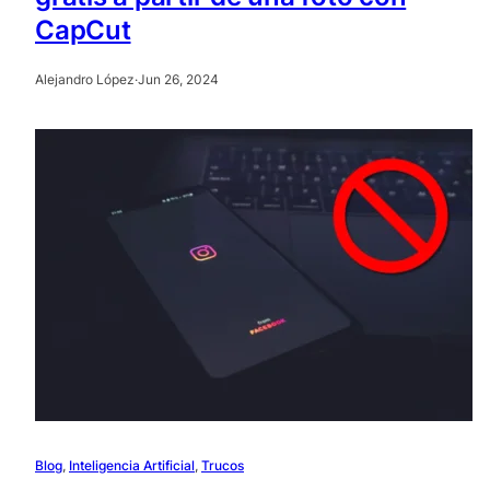
CapCut
Alejandro López
·
Jun 26, 2024
Blog
, 
Inteligencia Artificial
, 
Trucos