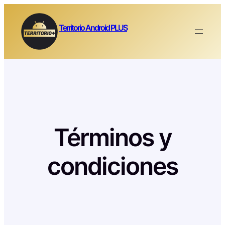
Saltar
al
Territorio Android PLUS
contenido
Términos y
condiciones