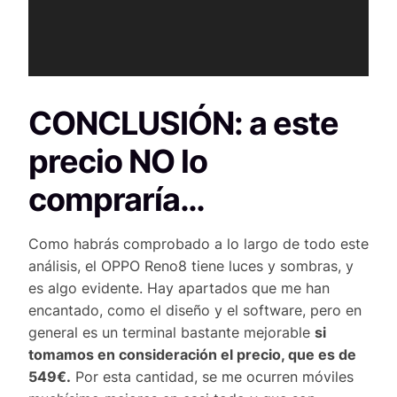
d
u
c
t
o
CONCLUSIÓN: a este
r
d
precio NO lo
e
v
compraría…
í
d
Como habrás comprobado a lo largo de todo este
e
análisis, el OPPO Reno8 tiene luces y sombras, y
o
es algo evidente. Hay apartados que me han
encantado, como el diseño y el software, pero en
general es un terminal bastante mejorable
si
tomamos en consideración el precio, que es de
549€.
Por esta cantidad, se me ocurren móviles