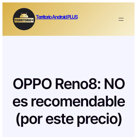
Saltar
al
Territorio Android PLUS
contenido
OPPO Reno8: NO
es recomendable
(por este precio)