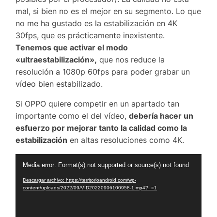
mal, si bien no es el mejor en su segmento. Lo que
no me ha gustado es la estabilización en 4K
30fps, que es prácticamente inexistente.
Tenemos que activar el modo
«ultraestabilización»,
que nos reduce la
resolución a 1080p 60fps para poder grabar un
vídeo bien estabilizado.
Si OPPO quiere competir en un apartado tan
importante como el del vídeo,
debería hacer un
esfuerzo por mejorar tanto la calidad como la
estabilización
en altas resoluciones como 4K.
R
Media error: Format(s) not supported or source(s) not found
e
Descargar archivo: https://territorioandroid.com/wp-
p
content/uploads/2022/09/VID20220906100958-1.mp4?_=1
r
o