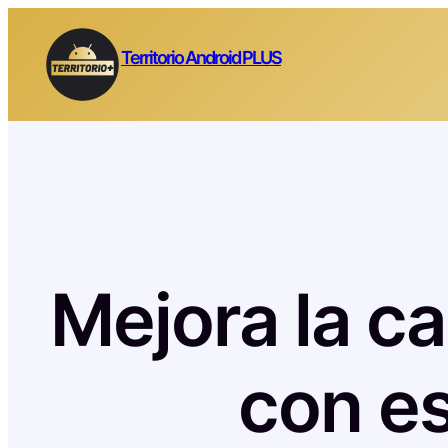
Saltar
al
Territorio Android PLUS
contenido
Mejora la ca
con es