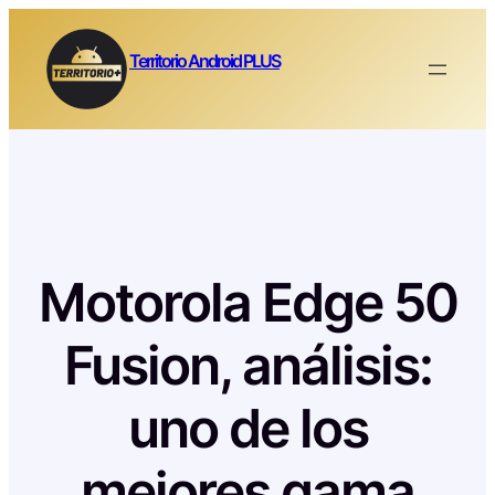
Saltar
al
Territorio Android PLUS
contenido
Motorola Edge 50
Fusion, análisis:
uno de los
mejores gama