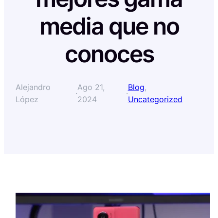
media que no
conoces
Alejandro
Ago 21,
Blog
, 
·
·
López
2024
Uncategorized