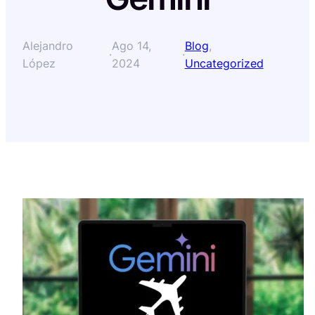
Alejandro
Ago 14,
Blog
, 
·
·
López
2024
Uncategorized