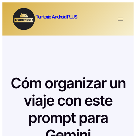
Saltar
al
Territorio Android PLUS
contenido
Cóm organizar un
viaje con este
prompt para
Gemini